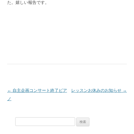
た。嬉しい報告です。
投稿ナビゲーション
←
自主企画コンサート終了ピア
レッスンお休みのお知らせ
→
ノ
検索: