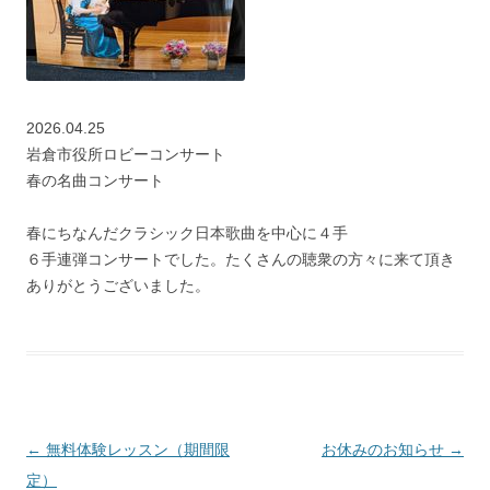
2026.04.25
岩倉市役所ロビーコンサート
春の名曲コンサート
春にちなんだクラシック日本歌曲を中心に４手
６手連弾コンサートでした。たくさんの聴衆の方々に来て頂き
ありがとうございました。
投稿ナビゲーション
←
無料体験レッスン（期間限
お休みのお知らせ
→
定）