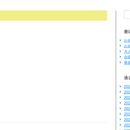
検索
最
お
お
大
合
発
過
20
20
20
20
20
20
20
20